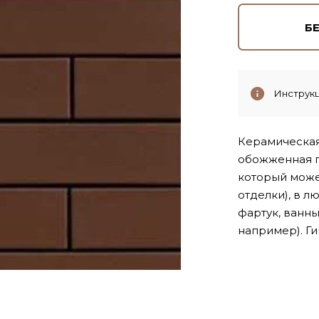
Б
Инструкц
Керамическая 
обожженная г
который може
отделки), в л
фартук, ванные
например). Г