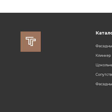
Катал
Фасадны
Клинкер
Цокольн
Сопутст
Фасадны